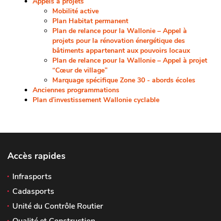
Appels à projets
Mobilité active
Plan Habitat permanent
Plan de relance pour la Wallonie – Appel à
projets pour la rénovation énergétique des
bâtiments appartenant aux pouvoirs locaux
Plan de relance pour la Wallonie – Appel à projet
“Cœur de village”
Marquage spécifique Zone 30 - abords écoles
Anciennes programmations
Plan d’investissement Wallonie cyclable
Accès rapides
Infrasports
Cadasports
Unité du Contrôle Routier