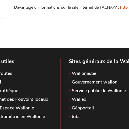
Davantage d'informations sur le site Internet de l'ACNAW :
http
 utiles
Sites généraux de la Wal
routes
Wallonie.be
l
Gouvernement wallon
rothèque
Service public de Wallonie
het des Pouvoirs locaux
Wallex
Espace Wallonie
Géoportail
drométrie en Wallonie
Jobs