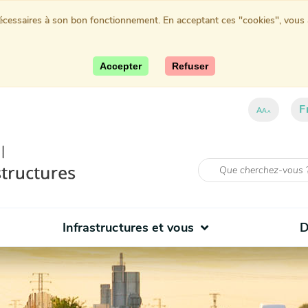
nécessaires à son bon fonctionnement. En acceptant ces "cookies", vous au
Accepter
Refuser
F
ent)
A
A
A
Infrastructures et vous
D