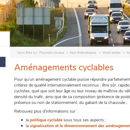
Vous êtes ici :
Pouvoirs locaux
Nos thématiques
Voies lentes
A
Aménagements cyclables
Pour qu’un aménagement cyclable puisse répondre parfaitement au
critères de qualité internationalement reconnus : être sûr, rapide
cyclistes, quel que soit leur âge ou leur niveau de maîtrise du vélo
densité du trafic, ainsi que de sa composition (présence de poids 
présence ou non de stationnement, du gabarit de la chaussée…
Retrouvez plus d'informations sur :
la
politique cyclable
sous tous ses aspects ;
la
signalisation et le dimensionnement des aménagemen