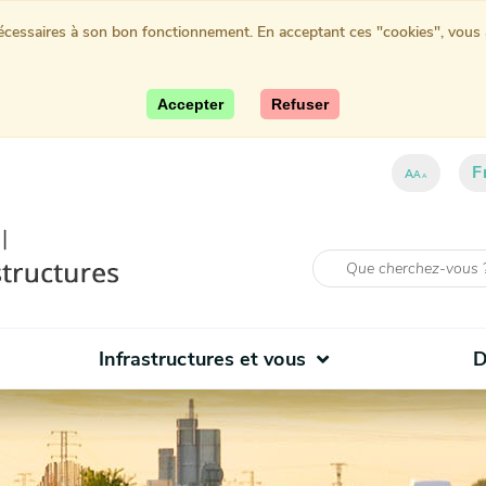
nécessaires à son bon fonctionnement. En acceptant ces "cookies", vous au
Accepter
Refuser
F
ent)
A
A
A
Infrastructures et vous
D