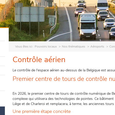
Vous êtes ici :
Pouvoirs locaux
Nos thématiques
Aéroports
Cont
Contrôle aérien
Le contrôle de l'espace aérien au-dessus de la Belgique est ass
Premier centre de tours de contrôle 
En 2026, le premier centre de tours de contrôle numérique de Be
complexe qui utilisera des technologies de pointes. Ce bâtiment 
Liège et de Charleroi et remplacera, à terme, les anciennes tou
Une première étape concrète