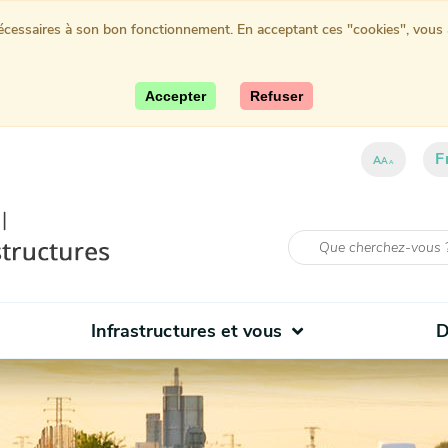
nécessaires à son bon fonctionnement. En acceptant ces "cookies", vous au
Accepter
Refuser
F
ent)
A
A
A
Infrastructures et vous
D