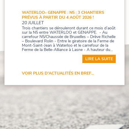
WATERLOO- GENAPPE : N5 : 3 CHANTIERS
PRÉVUS À PARTIR DU 4 AOÛT 2026 !
20 JUILLET
Trois chantiers se dérouleront durant ce mois d’août
sur la N5 entre WATERLOO et GENAPPE. - Au
carrefour N5/Chaussée de Bruxelles – Drève Richelle
– Boulevard Rolin - Entre le giratoire de la Ferme de
Mont-Saint-Jean à Waterloo et le carrefour de la
Ferme de la Belle-Alliance à Lasne - A hauteur du...
LIRE LA SUITE
VOIR PLUS D'ACTUALITÉS EN BREF...