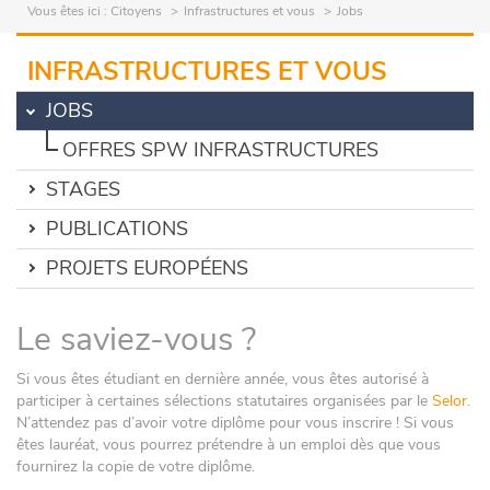
Vous êtes ici :
Citoyens
Infrastructures et vous
Jobs
INFRASTRUCTURES ET VOUS
JOBS
OFFRES SPW INFRASTRUCTURES
STAGES
PUBLICATIONS
PROJETS EUROPÉENS
Le saviez-vous ?
Si vous êtes étudiant en dernière année, vous êtes autorisé à
participer à certaines sélections statutaires organisées par le
Selor
.
N’attendez pas d’avoir votre diplôme pour vous inscrire ! Si vous
êtes lauréat, vous pourrez prétendre à un emploi dès que vous
fournirez la copie de votre diplôme.