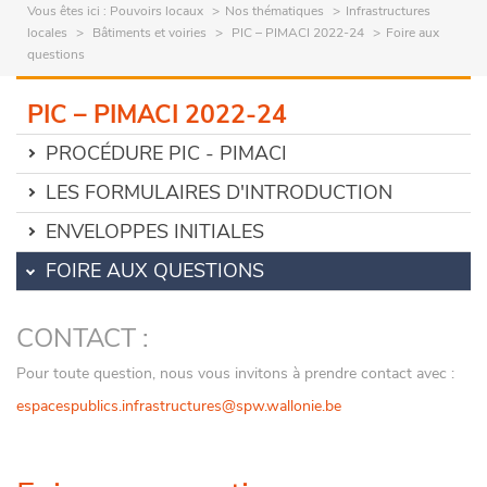
Vous êtes ici :
Pouvoirs locaux
Nos thématiques
Infrastructures
locales
Bâtiments et voiries
PIC – PIMACI 2022-24
Foire aux
questions
PIC – PIMACI 2022-24
PROCÉDURE PIC - PIMACI
LES FORMULAIRES D'INTRODUCTION
ENVELOPPES INITIALES
FOIRE AUX QUESTIONS
CONTACT :
Pour toute question, nous vous invitons à prendre contact avec :
espacespublics.infrastructures@spw.wallonie.be