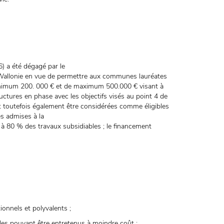
) a été dégagé par le
 Wallonie en vue de permettre aux communes lauréates
minimum 200. 000 € et de maximum 500.000 € visant à
uctures en phase avec les objectifs visés au point 4 de
t toutefois également être considérées comme éligibles
s admises à la
 à 80 % des travaux subsidiables ; le financement
onnels et polyvalents ;
es pouvant être entretenus à moindre coût ;