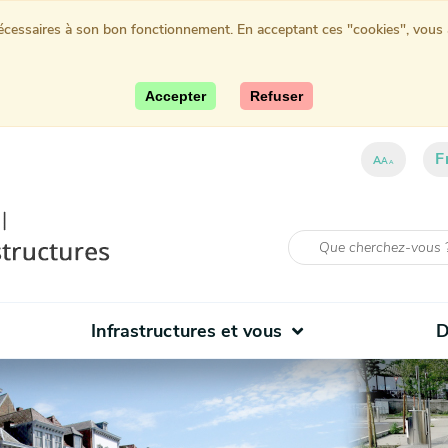
nécessaires à son bon fonctionnement. En acceptant ces "cookies", vous au
Accepter
Refuser
F
ent)
A
A
A
Infrastructures et vous
D