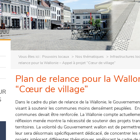
Vous êtes ici :
Pouvoirs locaux
Nos thématiques
Infrastructures lo
relance pour la Wallonie – Appel à projet “Cœur de village”
Plan de relance pour la Wallo
“Cœur de village”
UR
S
Dans le cadre du plan de relance de la Wallonie, le Gouvernemen
visant à soutenir les communes moins densément peuplées. En effe
communes devait être renforcée. La Wallonie compte actuellem
réflexion menée montre la nécessité de soutenir des projets tran
territoires. La volonté du Gouvernement wallon est de permettre,
leur sera désormais spécifiquement dédicacé, de concentrer le
projets intégrant différentes thématiques améliorant le cadre de v