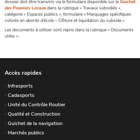
dossier doit être transmis via le formulaire disponible sur le
Guichet
des Pouvoirs Locaux
dans la rubrique « Travaux subsidiés »,
catégorie « Espaces publics », formulaire « Marquages spécifiques
colorés en abords d’école – Clôture et liquidation du subside ».
Les documents à utiliser sont repris dans la rubrique « Documents
utiles ».
Accès rapides
Infrasports
Cadasports
Unité du Contrôle Routier
Qualité et Construction
Guichet de la navigation
Marchés publics