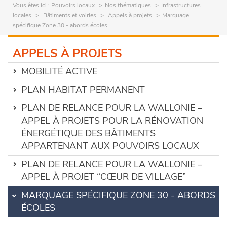
Vous êtes ici :
Pouvoirs locaux
Nos thématiques
Infrastructures
locales
Bâtiments et voiries
Appels à projets
Marquage
spécifique Zone 30 - abords écoles
APPELS À PROJETS
MOBILITÉ ACTIVE
PLAN HABITAT PERMANENT
PLAN DE RELANCE POUR LA WALLONIE –
APPEL À PROJETS POUR LA RÉNOVATION
ÉNERGÉTIQUE DES BÂTIMENTS
APPARTENANT AUX POUVOIRS LOCAUX
PLAN DE RELANCE POUR LA WALLONIE –
APPEL À PROJET “CŒUR DE VILLAGE”
MARQUAGE SPÉCIFIQUE ZONE 30 - ABORDS
ÉCOLES