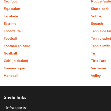
Cecifoot
Rugby-faute
Equitation
Skate-park
Escalade
Softball
Escrime
Squash
Foot-fauteuil
Tennis de ta
Football
Tennis extér
Football en salle
Tennis intéri
Goalball
Tir
Golf (initiation)
Tir à l'arc
Gymnastique
Vestiaires
Handball
Volley
Snele links
Infrasports