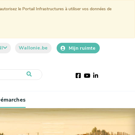
torisez le Portail Infrastructures à utiliser vos données de
Nl
Wallonie.be
Mijn ruimte
Facebook
YouTube
LinkedIn
émarches
current)