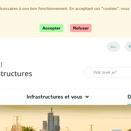
nécessaires à son bon fonctionnement. En acceptant ces "cookies", vous au
Accepter
Refuser
ent)
A
A
A
Infrastructures et vous
D
(