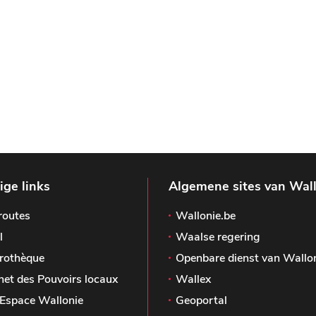
ge links
Algemene sites van Wal
routes
Wallonie.be
l
Waalse regering
rothèque
Openbare dienst van Wallo
het des Pouvoirs locaux
Wallex
Espace Wallonie
Geoportal