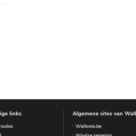
ge links
Algemene sites van Wal
routes
Wallonie.be
l
Waalse regering