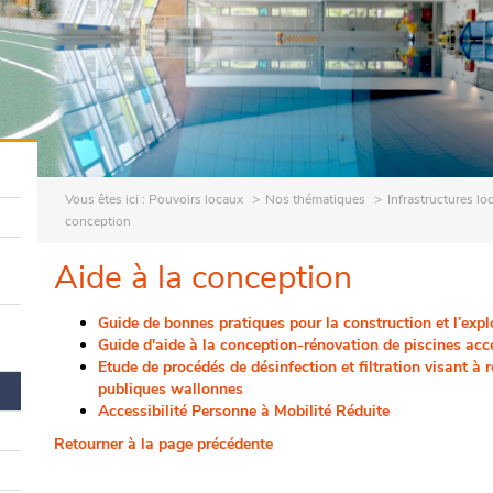
Vous êtes ici :
Pouvoirs locaux
Nos thématiques
Infrastructures lo
conception
Aide à la conception
Guide de bonnes pratiques pour la construction et l’expl
Guide d'aide à la conception-rénovation de piscines acc
Etude de procédés de désinfection et filtration visant à r
publiques wallonnes
Accessibilité Personne à Mobilité Réduite
Retourner à la page précédente