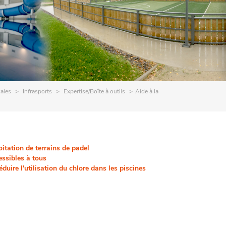
cales
Infrasports
Expertise/Boîte à outils
Aide à la
oitation de terrains de padel
essibles à tous
éduire l'utilisation du chlore dans les piscines