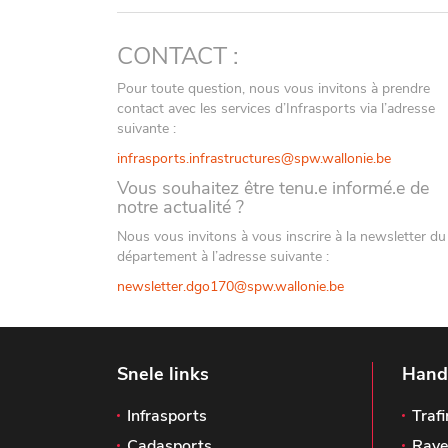
CONTACT :
Pour toute question, nous vous invitons à prendre
contact avec les services d’Infrasports via l’adresse
suivante :
infrasports.infrastructures@spw.wallonie.be
Vous souhaitez être tenu.e informé.e de
notre actualité ?
Nous vous invitons à vous inscrire à la newsletter du
département à l’adresse suivante :
newsletter.dgo170@spw.wallonie.be
Snele links
Handi
Infrasports
Trafi
Cadasports
Rave