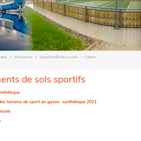
cales
Infrasports
Expertise/Boîte à outils
Cadres
nts de sols sportifs
ynthétique
 des terrains de sport en gazon synthétique 2021
aturel
e