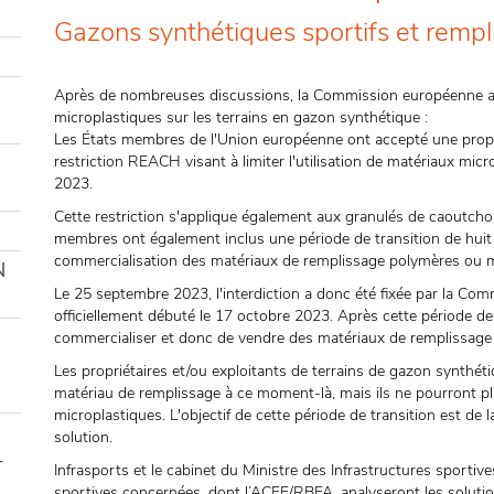
Gazons synthétiques sportifs et rempl
Après de nombreuses discussions, la Commission européenne a cla
microplastiques sur les terrains en gazon synthétique :
Les États membres de l'Union européenne ont accepté une pro
restriction REACH visant à limiter l'utilisation de matériaux micro
2023.
Cette restriction s'applique également aux granulés de caoutcho
membres ont également inclus une période de transition de huit a
commercialisation des matériaux de remplissage polymères ou m
N
Le 25 septembre 2023, l'interdiction a donc été fixée par la Com
officiellement débuté le 17 octobre 2023. Après cette période de t
commercialiser et donc de vendre des matériaux de remplissage
Les propriétaires et/ou exploitants de terrains de gazon synthét
matériau de remplissage à ce moment-là, mais ils ne pourront p
microplastiques. L'objectif de cette période de transition est d
solution.
-
Infrasports et le cabinet du Ministre des Infrastructures sportive
sportives concernées, dont l’ACFF/RBFA, analyseront les soluti