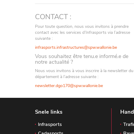
CONTACT :
Pour toute question, nous vous invitons à prendre
contact avec les services d’Infrasports via l’adresse
suivante :
infrasports.infrastructures@spw.wallonie.be
Vous souhaitez être tenu.e informé.e de
notre actualité ?
Nous vous invitons à vous inscrire à la newsletter du
département à l’adresse suivante :
newsletter.dgo170@spw.wallonie.be
Snele links
Handi
Infrasports
Trafi
Cadasports
Rave