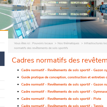
Vous êtes ici :
Pouvoirs locaux
Nos thématiques
Infrastructures lo
normatifs des revêtements de sols sportifs
Cadres normatifs des revêteme
Cadre normatif - Revêtements de sols sportif - Gazon s
Guide pratique de conception, construction et entretien
Cadre normatif - Revêtements de sols sportif - Gazon n
Cadre normatif - Revêtements de sols sportif - Gymnas
Cadre normatif - Revêtements de sols sportif - Piste
Cadre normatif - Revêtements de sols sportif - Tennis