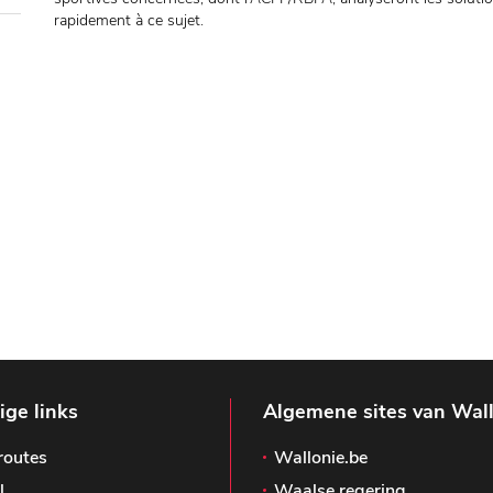
rapidement à ce sujet.
ge links
Algemene sites van Wal
routes
Wallonie.be
l
Waalse regering