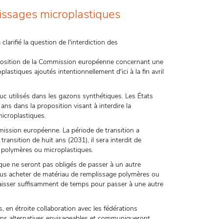
issages microplastiques
rifié la question de l'interdiction des
position de la Commission européenne concernant une
plastiques ajoutés intentionnellement d'ici à la fin avril
uc utilisés dans les gazons synthétiques. Les États
ns dans la proposition visant à interdire la
icroplastiques.
mission européenne. La période de transition a
ransition de huit ans (2031), il sera interdit de
 polymères ou microplastiques.
ique ne seront pas obligés de passer à un autre
lus acheter de matériau de remplissage polymères ou
e laisser suffisamment de temps pour passer à une autre
s, en étroite collaboration avec les fédérations
ons alternatives envisageables et communiqueront