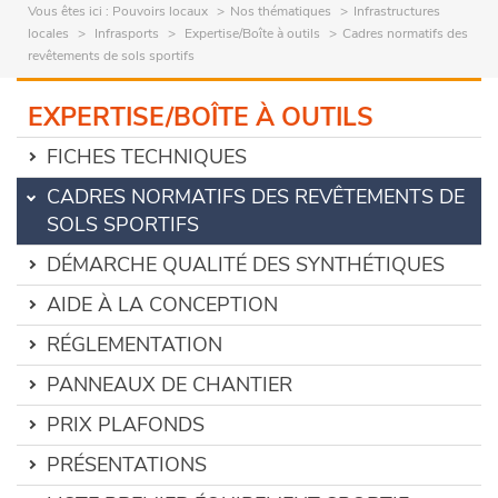
Vous êtes ici :
Pouvoirs locaux
Nos thématiques
Infrastructures
locales
Infrasports
Expertise/Boîte à outils
Cadres normatifs des
revêtements de sols sportifs
EXPERTISE/BOÎTE À OUTILS
FICHES TECHNIQUES
CADRES NORMATIFS DES REVÊTEMENTS DE
SOLS SPORTIFS
DÉMARCHE QUALITÉ DES SYNTHÉTIQUES
AIDE À LA CONCEPTION
RÉGLEMENTATION
PANNEAUX DE CHANTIER
PRIX PLAFONDS
PRÉSENTATIONS