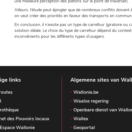
une meilleure perception des piétons sur le point de traverser).
Ailleurs, l’étude peut épingler que de nombreux conflits doivent
on veut créer des priorités en faveur des transports en commun
En conclusion, il n’existe pas un type de carrefour (giratoire ou
solution idéale. Le choix du type de carrefour dépend du context
inconvénients pour les différents types d’usagers.
ge links
Algemene sites van Wal
routes
Wallonie.be
l
Waalse regering
rothèque
Openbare dienst van Wallo
het des Pouvoirs locaux
Wallex
Espace Wallonie
Geoportal