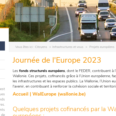
Vous êtes ici :
Citoyens
Infrastructures et vous
Projets européens
Journée de l'Europe 2023
Les
fonds structurels européens
, dont le FEDER, contribuent à l
Wallonie. Ces projets, cofinancés grâce à l’Union européenne, fa
les infrastructures et les espaces publics. La Wallonie, l’Union 
l'avenir, en contribuant à renforcer la cohésion sociale et territori
est
Accueil | WalEurope (wallonie.be)
ues
nds
es.
Quelques projets cofinancés par la Wal
nts
européens :
 de