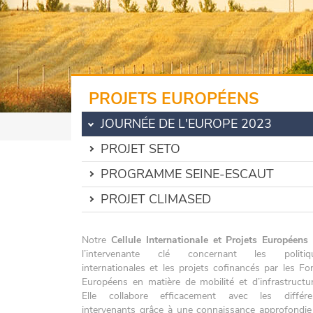
PROJETS EUROPÉENS
JOURNÉE DE L'EUROPE 2023
PROJET SETO
PROGRAMME SEINE-ESCAUT
PROJET CLIMASED
Notre
Cellule Internationale et Projets Européens
l’intervenante clé concernant les politiq
internationales et les projets cofinancés par les Fo
Européens en matière de mobilité et d’infrastructur
Elle collabore efficacement avec les différe
intervenants grâce à une connaissance approfondie