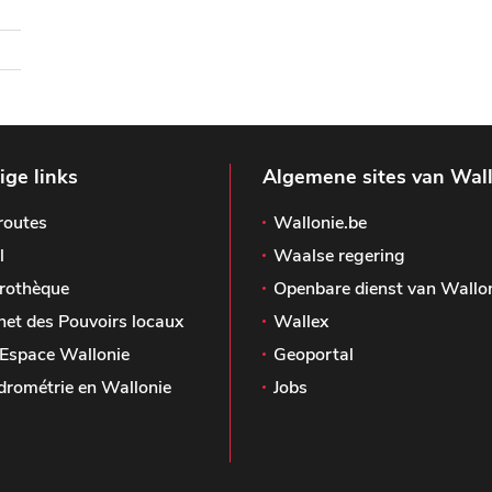
ge links
Algemene sites van Wal
routes
Wallonie.be
l
Waalse regering
rothèque
Openbare dienst van Wallo
het des Pouvoirs locaux
Wallex
Espace Wallonie
Geoportal
drométrie en Wallonie
Jobs