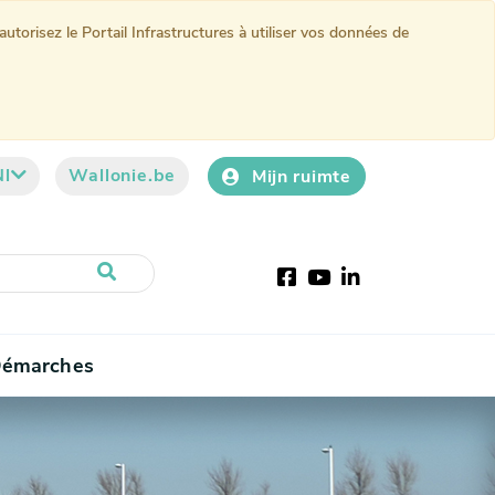
torisez le Portail Infrastructures à utiliser vos données de
Nl
Wallonie.be
Mijn ruimte
Facebook
YouTube
LinkedIn
émarches