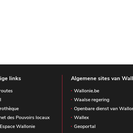
ge links
Algemene sites van Wal
routes
Wallonie.be
l
Waalse regering
rothèque
Openbare dienst van Wallo
het des Pouvoirs locaux
Wallex
Espace Wallonie
Geoportal