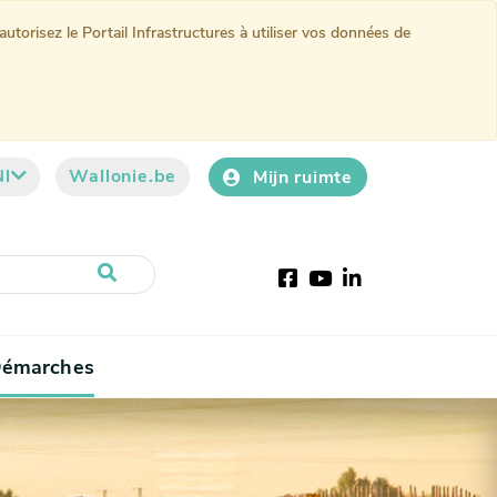
torisez le Portail Infrastructures à utiliser vos données de
Nl
Wallonie.be
Mijn ruimte
Facebook
YouTube
LinkedIn
émarches
current)