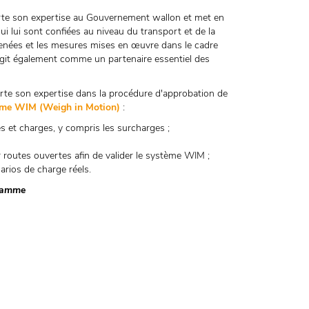
porte son expertise au Gouvernement wallon et met en
ui lui sont confiées au niveau du transport et de la
 menées et les mesures mises en œuvre dans le cadre
agit également comme un partenaire essentiel des
orte son expertise dans la procédure d'approbation de
ème WIM (Weigh in Motion)
:
es et charges, y compris les surcharges ;
r routes ouvertes afin de valider le système WIM ;
rios de charge réels.
gramme