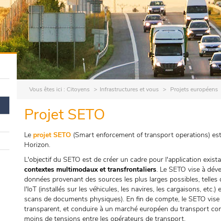
Vous êtes ici :
Citoyens
Infrastructures et vous
Projets européens
Projet SETO
Le
projet SETO
(Smart enforcement of transport operations) est
Horizon.
L'objectif du SETO est de créer un cadre pour l'application exist
contextes multimodaux et transfrontaliers
. Le SETO vise à dév
données provenant des sources les plus larges possibles, telles 
l'IoT (installés sur les véhicules, les navires, les cargaisons, etc.
scans de documents physiques). En fin de compte, le SETO vise à
transparent, et conduire à un marché européen du transport comp
moins de tensions entre les opérateurs de transport.