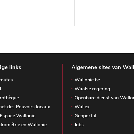
ge links
Algemene sites van Wal
routes
Wallonie.be
l
Waalse regering
rothèque
Openbare dienst van Wallo
het des Pouvoirs locaux
Wallex
Espace Wallonie
Geoportal
drométrie en Wallonie
Jobs