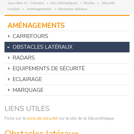
Vous êtes ici :
Citoyens
Nos thématiques
Routes
Sécurité
routière
Aménagements
Obstacles latéraux
AMÉNAGEMENTS
CARREFOURS
OBSTACLES LATÉRAUX
RADARS
EQUIPEMENTS DE SÉCURITÉ
ECLAIRAGE
MARQUAGE
LIENS UTILES
Fiche sur le
zone de sécurité
sur le site de la Sécurothèque
Obstacles latéraux