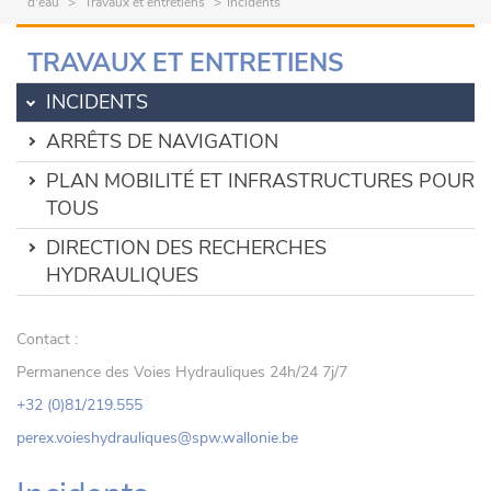
d'eau
Travaux et entretiens
Incidents
TRAVAUX ET ENTRETIENS
INCIDENTS
ARRÊTS DE NAVIGATION
PLAN MOBILITÉ ET INFRASTRUCTURES POUR
TOUS
DIRECTION DES RECHERCHES
HYDRAULIQUES
Contact :
Permanence des Voies Hydrauliques 24h/24 7j/7
+32 (0)81/219.555
perex.voieshydrauliques@spw.wallonie.be