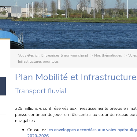
Vous êtes ici :
Entreprises & non-marchand
Nos thématiques
Voies
Infrastructures pour tous
Plan Mobilité et Infrastructur
Transport fluvial
229 millions € sont réservés aux investissements prévus en mati
puisse continuer de jouer un rôle central au cœur du réseau eu
navigables.
Consultez
les enveloppes accordées aux voies hydrauliqu
2020-2026