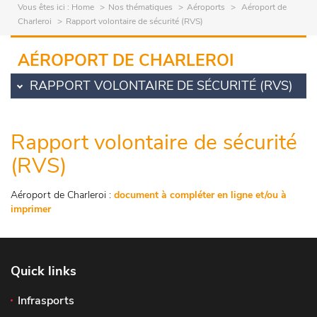
Vous êtes ici :
Home
Nos thématiques
Aéroports
Aéroport de
Charleroi
Rapport volontaire de sécurité (RVS)
AÉROPORT DE CHARLEROI
RAPPORT VOLONTAIRE DE SÉCURITÉ (RVS)
Rapport volontaire de sécurité
(RVS)
Aéroport de Charleroi :
document à compléter en ligne et/ou à
imprimer
Quick links
Infrasports