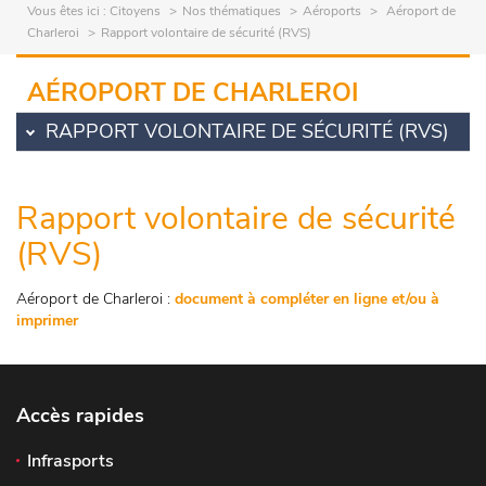
Vous êtes ici :
Citoyens
Nos thématiques
Aéroports
Aéroport de
Charleroi
Rapport volontaire de sécurité (RVS)
AÉROPORT DE CHARLEROI
RAPPORT VOLONTAIRE DE SÉCURITÉ (RVS)
Rapport volontaire de sécurité
(RVS)
Aéroport de Charleroi :
document à compléter en ligne et/ou à
imprimer
Accès rapides
Infrasports