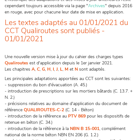
cependant toujours accessible via la page "
Archives
" depuis 2016
en rouge, avec pour chacune leur date de mise en application.
Les textes adaptés au 01/01/2021 du
CCT Qualiroutes sont publiés -
01/01/2021
Une nouvelle version mise à jour du cahier des charges types
Qualiroutes
est d'application depuis le 1er janvier 2021.
Les chapitres
A
,
C
,
G
,
H
,
I
,
J
,
L
,
M
et
N
sont adaptés.
Les principales adaptations apportées au CCT sont les suivantes:
- suppression du bon d'évacuation (A. 45.)
- introduction de prescriptions sur les mortiers bâtards (C. 13.7. +
N. 2.)
- précisions relatives au domaine d'application du document de
référence
QUALIROUTES-C-2
(C. 14 - Béton)
- introduction de la référence au
PTV 869
pour les dispositifs de
retenue en béton (C. 34.)
- introduction de la référence à la
NBN B 15-001
, complément
national de la norme béton NBN EN 206 (G. 1.2.)