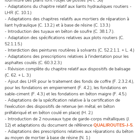
fourniture des plans font l'objet de postes (Art. 36)
- Adaptations du chapitre relatif aux liants hydrauliques routiers -
LHR (C. 10.1.)
- Adaptations des chapitres relatifs aux mortiers de réparation à
liant hydraulique (C. 13.2.) et à base de résine (C. 13.3.)
- Introduction des tuyaux en béton de soufre (C. 38.1.7.).
- Adaptation des spécifications relatives aux plots routiers (C.
52.1.1.5.)
- Interdiction des peintures routières à solvants (C. 52.2.1.1. + L. 4.)
- Adaptations des prescriptions relatives à l'indentation pour les
asphaltes coulés (C. 60.3.2.3.)
- Révision complète du chapitre relatif aux dispositifs de balisage
(C. 62. + L. 3.)
- Ajout des LHR pour le traitement des fonds de coffre (F. 2.3.2.4.),
pour les fondations en empierrement (F. 4.2.), les fondations en
sable-ciment (F. 4.3.) et les fondations en béton maigre (F. 4.5.)
- Adaptations de la spécification relative à la certification de
l'exécution des dispositifs de retenue (en métal, en béton
préfabriqué et en béton coulé en place) (H. 2.)
- Introduction de 2 nouveaux type de garde-corps métalliques (J.
12) et adaptations du document de référence
QUALIROUTES-J-5
.
- Adaptations des prescriptions relatives aux réparations du béton
au moyen de mortier à base de résine (N. 1.)