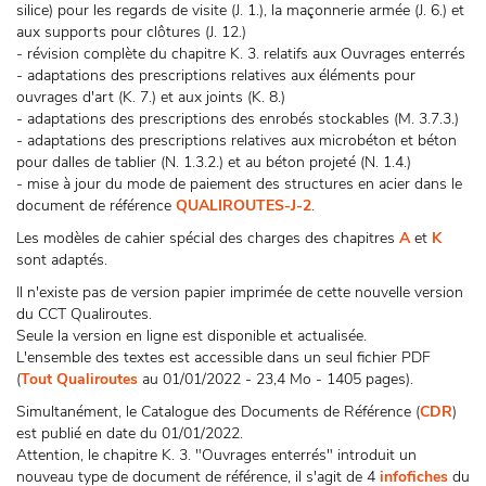
silice) pour les regards de visite (J. 1.), la maçonnerie armée (J. 6.) et
aux supports pour clôtures (J. 12.)
- révision complète du chapitre K. 3. relatifs aux Ouvrages enterrés
- adaptations des prescriptions relatives aux éléments pour
ouvrages d'art (K. 7.) et aux joints (K. 8.)
- adaptations des prescriptions des enrobés stockables (M. 3.7.3.)
- adaptations des prescriptions relatives aux microbéton et béton
pour dalles de tablier (N. 1.3.2.) et au béton projeté (N. 1.4.)
- mise à jour du mode de paiement des structures en acier dans le
document de référence
QUALIROUTES-J-2
.
Les modèles de cahier spécial des charges des chapitres
A
et
K
sont adaptés.
Il n'existe pas de version papier imprimée de cette nouvelle version
du CCT Qualiroutes.
Seule la version en ligne est disponible et actualisée.
L'ensemble des textes est accessible dans un seul fichier PDF
(
Tout Qualiroutes
au 01/01/2022 - 23,4 Mo - 1405 pages).
Simultanément, le Catalogue des Documents de Référence (
CDR
)
est publié en date du 01/01/2022.
Attention, le chapitre K. 3. "Ouvrages enterrés" introduit un
nouveau type de document de référence, il s'agit de 4
infofiches
du