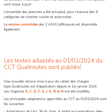
sont mises à jour!
L'ensemble des planches a été actualisé, pour chacune des 6
catégories de chantier routier et autoroutier.
La
version consolidée
des 2 AGW (officieuse) est disponible
également.
Les textes adaptés au 01/01/2024 du
CCT Qualiroutes sont publiés!
Une nouvelle version mise à jour du cahier des charges
type Qualiroutes est d'application depuis le 1er janvier 2024.
Les chapitres
A
,
C
,
D
,
F
,
G
,
J
,
K
,
M
et
N
ont été modifiés.
Les principales adaptations apportées au CCT au 01/01/2024 sont
les suivantes:
- Adaptations de l'art. 36 du chap. A relatif aux prestations liées