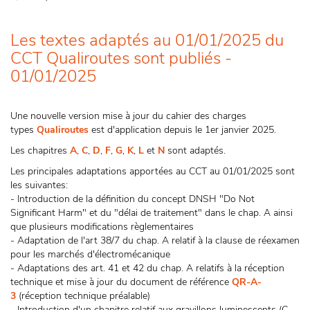
Les textes adaptés au 01/01/2025 du
CCT Qualiroutes sont publiés -
01/01/2025
Une nouvelle version mise à jour du cahier des charges
types
Qualiroutes
est d'application depuis le 1er janvier 2025.
Les chapitres
A
,
C
,
D
,
F
,
G
,
K
,
L
et
N
sont adaptés.
Les principales adaptations apportées au CCT au 01/01/2025 sont
les suivantes:
- Introduction de la définition du concept DNSH "Do Not
Significant Harm" et du "délai de traitement" dans le chap. A ainsi
que plusieurs modifications règlementaires
- Adaptation de l'art 38/7 du chap. A relatif à la clause de réexamen
pour les marchés d'électromécanique
- Adaptations des art. 41 et 42 du chap. A relatifs à la réception
technique et mise à jour du document de référence
QR-A-
3
(réception technique préalable)
- Introduction d'un chapitre relatif aux gravillons luminescents (C.