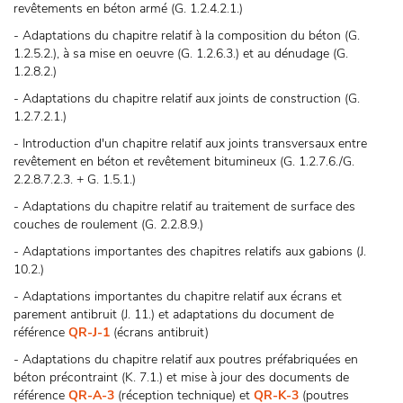
revêtements en béton armé (G. 1.2.4.2.1.)
- Adaptations du chapitre relatif à la composition du béton (G.
1.2.5.2.), à sa mise en oeuvre (G. 1.2.6.3.) et au dénudage (G.
1.2.8.2.)
- Adaptations du chapitre relatif aux joints de construction (G.
1.2.7.2.1.)
- Introduction d'un chapitre relatif aux joints transversaux entre
revêtement en béton et revêtement bitumineux (G. 1.2.7.6./G.
2.2.8.7.2.3. + G. 1.5.1.)
- Adaptations du chapitre relatif au traitement de surface des
couches de roulement (G. 2.2.8.9.)
- Adaptations importantes des chapitres relatifs aux gabions (J.
10.2.)
- Adaptations importantes du chapitre relatif aux écrans et
parement antibruit (J. 11.) et adaptations du document de
référence
QR-J-1
(écrans antibruit)
- Adaptations du chapitre relatif aux poutres préfabriquées en
béton précontraint (K. 7.1.) et mise à jour des documents de
référence
QR-A-3
(réception technique) et
QR-K-3
(poutres