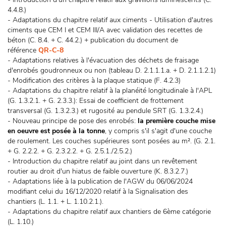
4.4.8.)
- Adaptations du chapitre relatif aux ciments - Utilisation d'autres
ciments que CEM I et CEM III/A avec validation des recettes de
béton (C. 8.4. + C. 44.2.) + publication du document de
référence
QR-C-8
- Adaptations relatives à l'évacuation des déchets de fraisage
d'enrobés goudronneux ou non (tableau D. 2.1.1.1.a. + D. 2.1.1.2.1)
- Modification des critères à la plaque statique (F. 4.2.3)
- Adaptations du chapitre relatif à la planéité longitudinale à l'APL
(G. 1.3.2.1. + G. 2.3.3.): Essai de coefficient de frottement
transversal (G. 1.3.2.3.) et rugosité au pendule SRT (G. 1.3.2.4.)
- Nouveau principe de pose des enrobés:
la première couche mise
en oeuvre est posée à la tonne
, y compris s'il s'agit d'une couche
de roulement. Les couches supérieures sont posées au m². (G. 2.1.
+ G. 2.2.2. + G. 2.3.2.2. + G. 2.5.1./2.5.2.)
- Introduction du chapitre relatif au joint dans un revêtement
routier au droit d'un hiatus de faible ouverture (K. 8.3.2.7.)
- Adaptations liée à la publication de l'AGW du 06/06/2024
modifiant celui du 16/12/2020 relatif à la Signalisation des
chantiers (L. 1.1. + L. 1.10.2.1.).
- Adaptations du chapitre relatif aux chantiers de 6ème catégorie
(L. 1.10.)