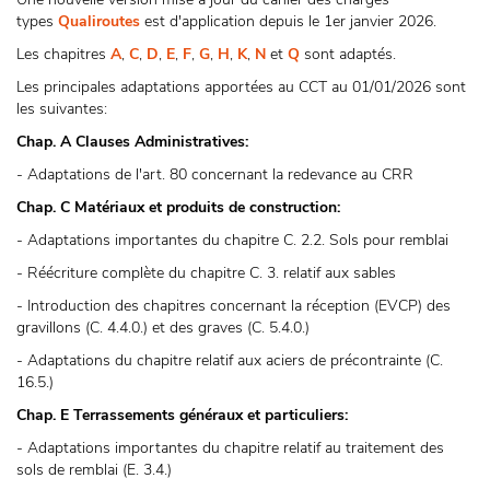
types
Qualiroutes
est d'application depuis le 1er janvier 2026.
Les chapitres
A
,
C
,
D
,
E
,
F
,
G
,
H
,
K
,
N
et
Q
sont adaptés.
Les principales adaptations apportées au CCT au 01/01/2026 sont
les suivantes:
Chap. A Clauses Administratives:
- Adaptations de l'art. 80 concernant la redevance au CRR
Chap. C Matériaux et produits de construction:
- Adaptations importantes du chapitre C. 2.2. Sols pour remblai
- Réécriture complète du chapitre C. 3. relatif aux sables
- Introduction des chapitres concernant la réception (EVCP) des
gravillons (C. 4.4.0.) et des graves (C. 5.4.0.)
- Adaptations du chapitre relatif aux aciers de précontrainte (C.
16.5.)
Chap. E Terrassements généraux et particuliers:
- Adaptations importantes du chapitre relatif au traitement des
sols de remblai (E. 3.4.)