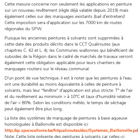
Cette mesure concerne non seulement les applications en peinture
sur un nouveau revêtement (règle déjà valable depuis 2019) mais
également celles sur des marquages existants (bail d'entretien)!
Cette imposition sera d'application sur les 7000 km de routes
régionales du SPW.
Puisque les anciennes peintures à solvants sont supprimées à
cette date des produits décrits dans le CCT Qualiroutes (aux
chapitres C. 42 et L. 4), les Communes wallonnes qui bénéficient de
subsides de la Région dans le cadré de marchés de travaux verront
également cette obligation applicable pour leurs chantiers de
marquages routiers sur le réseau communal.
D'un point de vue technique, il est à noter que les peintures à l'eau
ont une durabilité au moins équivalente à celles de peinture à
solvants, mais leur "fenêtre" d'application est plus stricte: T° de l'air
et du revêtement au minimum > à 10°C et taux d'humidité relative
de l'air < 80%. Selon les conditions météo, le temps de séchage
peut également être plus long,
La liste des systèmes de marquage de peintures à base aqueuse
homologuées à Baillonville est disponible ici:
http://qc.spw.wallonie.be/fr/qualiroutes/doc/Systemes_Baillonville.pd
Note: Cette liste présente des peintures à solvants car celles-ci