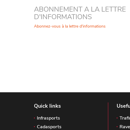
ABONNEMENT A LA LETTRE
D'INFORMATIONS
Abonnez-vous à la lettre d'informations
Quick links
Usefu
Infrasports
Trafi
Cadasports
Rave