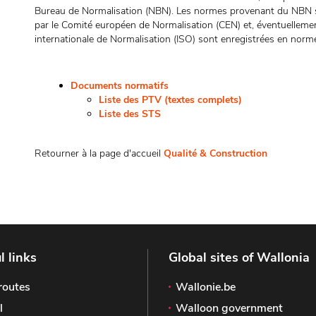
Bureau de Normalisation (NBN). Les normes provenant du NBN s
par le Comité européen de Normalisation (CEN) et, éventuellemen
internationale de Normalisation (ISO) sont enregistrées en norm
Documents normatifs
Liste des PTV (textes complets)
Liste des STS
Retourner à la page d'accueil
Qualité & Construction
l links
Global sites of Wallonia
routes
Wallonie.be
l
Walloon government