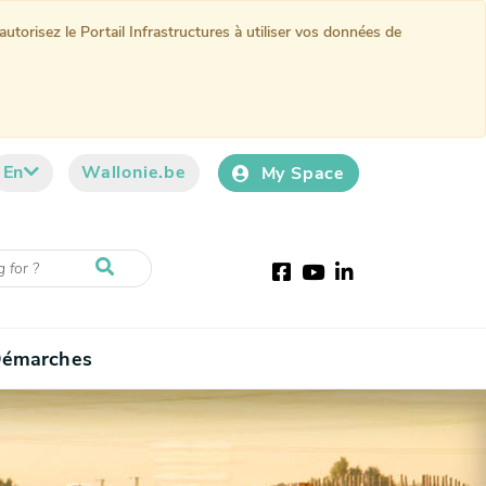
torisez le Portail Infrastructures à utiliser vos données de
En
Wallonie.be
My Space
Facebook
Youtube
LinkedIn
émarches