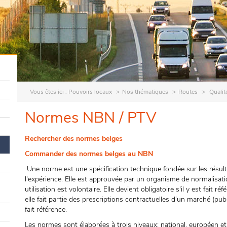
Vous êtes ici :
Pouvoirs locaux
Nos thématiques
Routes
Qualit
Normes NBN / PTV
Rechercher des normes belges
Commander des normes belges au NBN
Une norme est une spécification technique fondée sur les résulta
l'expérience. Elle est approuvée par un organisme de normalisat
utilisation est volontaire. Elle devient obligatoire s'il y est fait 
elle fait partie des prescriptions contractuelles d’un marché (pub
fait référence.
Les normes sont élaborées à trois niveaux: national, européen et