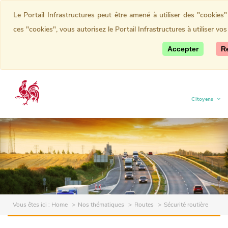
Le Portail Infrastructures peut être amené à utiliser des "cookie
ces "cookies", vous autorisez le Portail Infrastructures à utiliser vo
Accepter
R
Citoyens
(current)
Vous êtes ici :
Home
Nos thématiques
Routes
Sécurité routière