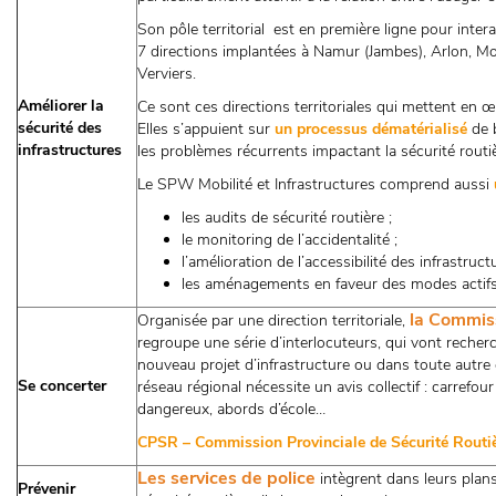
Son pôle territorial est en première ligne pour interag
7 directions implantées à Namur (Jambes), Arlon, Mo
Verviers.
Améliorer la
Ce sont ces directions territoriales qui mettent en 
sécurité des
Elles s’appuient sur
un processus dématérialisé
de 
infrastructures
les problèmes récurrents impactant la sécurité routiè
Le SPW Mobilité et Infrastructures comprend aussi
les audits de sécurité routière ;
le monitoring de l’accidentalité ;
l’amélioration de l’accessibilité des infrastruct
les aménagements en faveur des modes actifs
la Commiss
Organisée par une direction territoriale,
regroupe une série d’interlocuteurs, qui vont recher
nouveau projet d’infrastructure ou dans toute autre 
Se concerter
réseau régional nécessite un avis collectif : carrefou
dangereux, abords d’école…
CPSR – Commission Provinciale de Sécurité Routiè
Les services de police
intègrent dans leurs plan
Prévenir