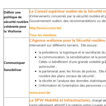
Le Conseil supérieur wallon de la Sécurité
Définir une
d’intervenants concernés par la sécurité routière et 
politique de
Gouvernement wallon, des recommandations ou des av
sécurité routière
cohérente pour
http://www.cswsr.be/
la Wallonie
Tous les membres
L’Agence wallonne pour la Sécurité routiè
intervenant sur différents terrains. Elle assure :
la présidence, la logistique et le secrétariat 
la communication, la sensibilisation et la pro
Celles-ci bénéficient d’une grande visibilité g
Communiquer
autoroutier ;
Sensibiliser
le partenariat avec les forces de polices. Elle
routière des plans zonaux de sécurité ;
la récolte et l’analyse des données statistique
l’information et l’orientation des personnes « v
www.awsr.be
Le SPW Mobilité et Infrastructures
, chargé de
particulièrement attentif à la relation entre l’usager et