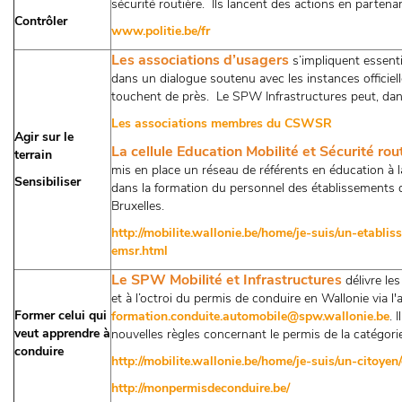
sécurité routière. Ils lancent des actions en partena
Contrôler
www.politie.be/fr
Les associations d’usagers
s’impliquent essenti
dans un dialogue soutenu avec les instances officiell
touchent de près. Le SPW Infrastructures peut, dan
Les associations membres du CSWSR
Agir sur le
La cellule Education Mobilité et Sécurité r
terrain
mis en place un réseau de référents en éducation à la 
Sensibiliser
dans la formation du personnel des établissements 
Bruxelles.
http://mobilite.wallonie.be/home/je-suis/un-etablis
emsr.html
Le SPW Mobilité et Infrastructures
délivre le
et à l’octroi du permis de conduire en Wallonie via l'
Former celui qui
formation.conduite.automobile@spw.wallonie.be
. 
veut apprendre à
nouvelles règles concernant le permis de la catégori
conduire
http://mobilite.wallonie.be/home/je-suis/un-citoyen
http://monpermisdeconduire.be/