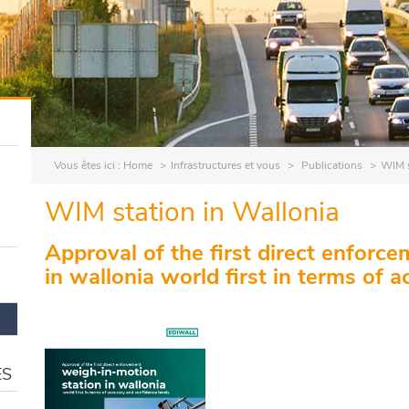
Vous êtes ici :
Home
Infrastructures et vous
Publications
WIM s
WIM station in Wallonia
Approval of the first direct enforc
in wallonia world first in terms of 
ES