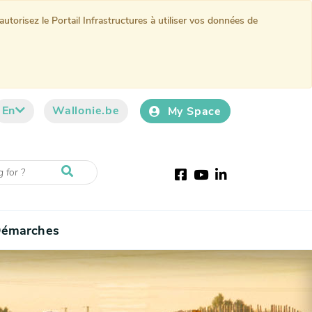
torisez le Portail Infrastructures à utiliser vos données de
En
Wallonie.be
My Space
Facebook
Youtube
LinkedIn
émarches