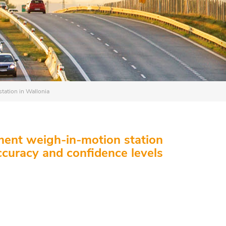
tation in Wallonia
ement weigh-in-motion station
accuracy and confidence levels