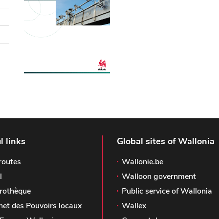
l links
Global sites of Wallonia
routes
Wallonie.be
l
Walloon government
rothèque
Public service of Wallonia
het des Pouvoirs locaux
Wallex