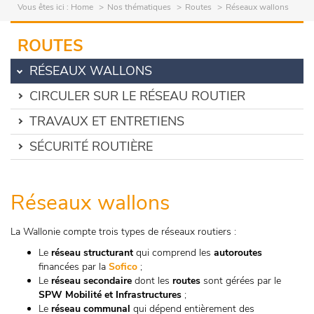
Vous êtes ici :
Home
Nos thématiques
Routes
Réseaux wallons
ROUTES
RÉSEAUX WALLONS
CIRCULER SUR LE RÉSEAU ROUTIER
TRAVAUX ET ENTRETIENS
SÉCURITÉ ROUTIÈRE
Réseaux wallons
La Wallonie compte trois types de réseaux routiers :
Le
réseau structurant
qui comprend les
autoroutes
financées par la
Sofico
;
Le
réseau secondaire
dont les
routes
sont gérées par le
SPW Mobilité et Infrastructures
;
Le
réseau communal
qui dépend entièrement des