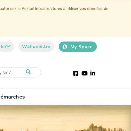
torisez le Portail Infrastructures à utiliser vos données de
En
Wallonie.be
My Space
Facebook
Youtube
LinkedIn
émarches