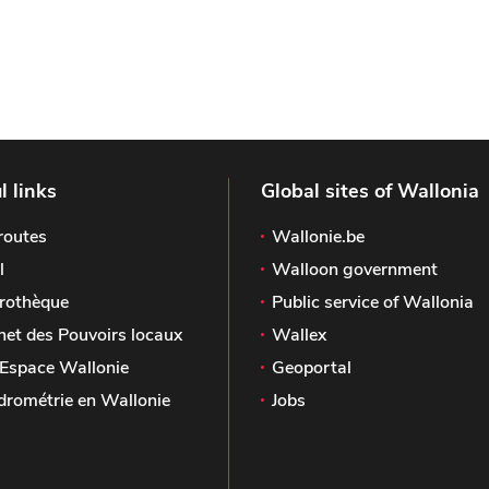
lien projet
l links
Global sites of Wallonia
routes
Wallonie.be
l
Walloon government
rothèque
Public service of Wallonia
het des Pouvoirs locaux
Wallex
Espace Wallonie
Geoportal
drométrie en Wallonie
Jobs