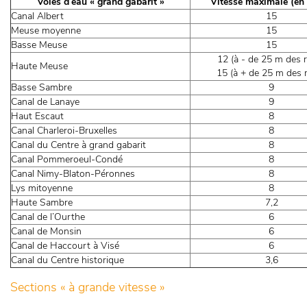
Voies d’eau « grand gabarit »
Vitesse maximale (en
Canal Albert
15
Meuse moyenne
15
Basse Meuse
15
12 (à - de 25 m des r
Haute Meuse
15 (à + de 25 m des r
Basse Sambre
9
Canal de Lanaye
9
Haut Escaut
8
Canal Charleroi-Bruxelles
8
Canal du Centre à grand gabarit
8
Canal Pommeroeul-Condé
8
Canal Nimy-Blaton-Péronnes
8
Lys mitoyenne
8
Haute Sambre
7,2
Canal de l’Ourthe
6
Canal de Monsin
6
Canal de Haccourt à Visé
6
Canal du Centre historique
3,6
Sections « à grande vitesse »