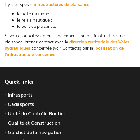
Il y a 3 types d'
infrastructures de plaisance
:
la halte nautique ;
le relais nautique ;
le port de plaisance.
Si vous souhaitez obtenir une concession d'infrastructures de
plaisance, prenez contact avec la
direction territoriale des Voies
hydrauliques
concernée (voir Contacts) par la
localisation de
l'infrastructure concernée
.
Quick links
Infrasports
Cadasports
Unité du Contrôle Routier
Qualité et Construction
Guichet de la navigation