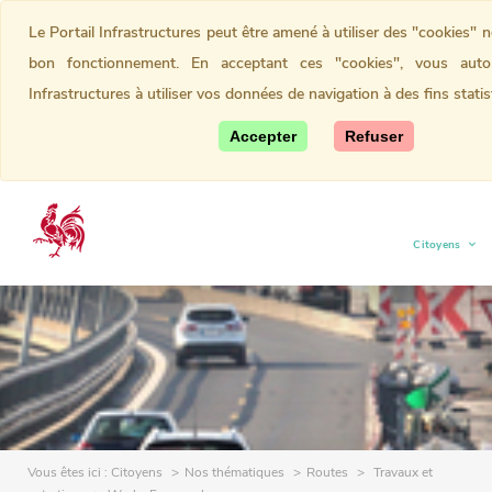
Le Portail Infrastructures peut être amené à utiliser des "cookies" 
bon fonctionnement. En acceptant ces "cookies", vous autor
Infrastructures à utiliser vos données de navigation à des fins statis
Accepter
Refuser
Citoyens
(current)
Vous êtes ici :
Citoyens
Nos thématiques
Routes
Travaux et