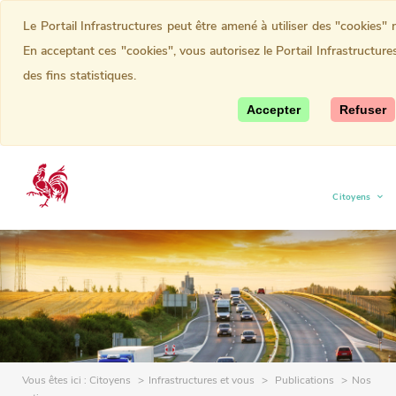
Le Portail Infrastructures peut être amené à utiliser des "cookies
En acceptant ces "cookies", vous autorisez le Portail Infrastructure
des fins statistiques.
Accepter
Refuser
Citoyens
(current)
Vous êtes ici :
Citoyens
Infrastructures et vous
Publications
Nos