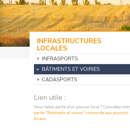
INFRASTRUCTURES
LOCALES
INFRASPORTS
BÂTIMENTS ET VOIRIES
CADASPORTS
Lien utile :
Vous faites partie d'un pouvoir local ? Consultez notr
partie "Batiments et voiries" consacrée aux pouvoirs
locaux
.