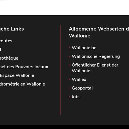
iche Links
Allgemeine Webseiten d
Wallonie
routes
Wallonie.be
l
Wallonische Regierung
rothèque
Öffentlicher Dienst der
het des Pouvoirs locaux
Wallonie
Espace Wallonie
Wallex
drométrie en Wallonie
Geoportal
Jobs