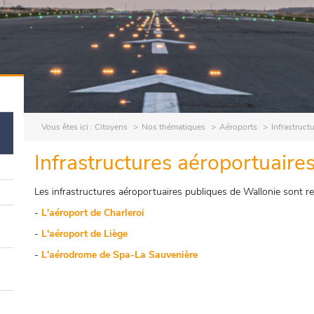
Vous êtes ici :
Citoyens
Nos thématiques
Aéroports
Infrastruct
Infrastructures aéroportuaire
Les infrastructures aéroportuaires publiques de Wallonie sont re
-
L'aéroport de Charleroi
-
L'aéroport de Liège
-
L'aérodrome de Spa-La Sauvenière