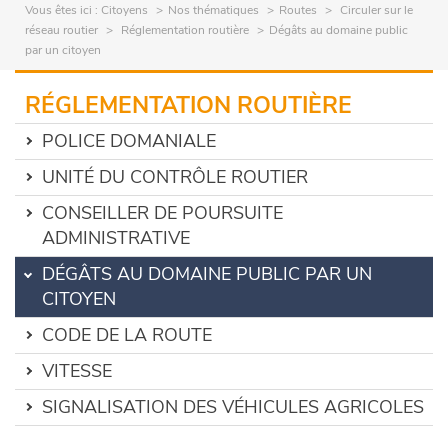
Vous êtes ici :
Citoyens
Nos thématiques
Routes
Circuler sur le
réseau routier
Réglementation routière
Dégâts au domaine public
par un citoyen
RÉGLEMENTATION ROUTIÈRE
POLICE DOMANIALE
UNITÉ DU CONTRÔLE ROUTIER
CONSEILLER DE POURSUITE
ADMINISTRATIVE
DÉGÂTS AU DOMAINE PUBLIC PAR UN
CITOYEN
CODE DE LA ROUTE
VITESSE
SIGNALISATION DES VÉHICULES AGRICOLES