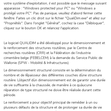
votre système d'exploitation, il est possible que le message suivant
apparaisse : "Windows protected your PC" ou "Windows a
protégé votre PC". Pas de panique, veuillez d'abord fermer cette
fenêtre. Faites un clic droit sur le fichier "QualiDim.exe" et allez sur
"Propriétés". Dans l'onglet "Général", cochez la case "Débloquer",
cliquez sur le bouton OK et relancez l'application.
Le logiciel QUALIDIM a été développé pour le dimensionnement et
le renforcement des structures routières, par le Centre de
recherches routières (CRR) et la Fédération de l’industrie
cimentière belge (FEBELCEM) à la demande du Service Public de
Wallonie (SPW - Mobilité & Infratructures).
Le dimensionnement structurel consiste en la détermination du
nombre et de l´épaisseur des différentes couches d´une structure
routière. L´objectif d´un dimensionnement est de garantir une durée
de vie suffisante à la chaussée, de manière à ce qu´aucune
réparation de type structurel ne doive être réalisée durant cette
période.
Le renforcement a pour objectif principal de remédier à un ou
plusieurs défauts de la structure et de prolonger sa durée de vie