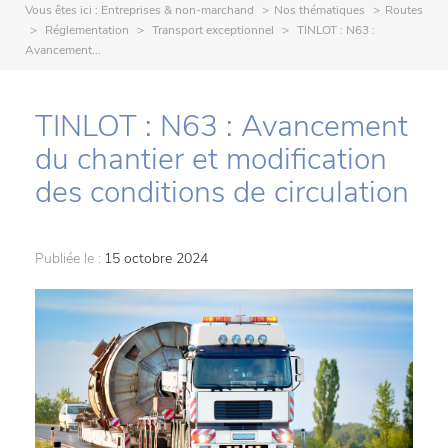
Vous êtes ici :
Entreprises & non-marchand
Nos thématiques
Routes
Réglementation
Transport exceptionnel
TINLOT : N63 :
Avancement...
TINLOT : N63 : Avancement
du chantier et modification
des conditions de circulation
Publiée le :
15 octobre 2024