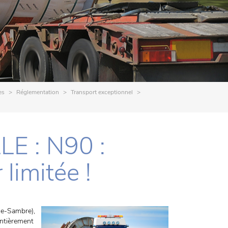
es
Réglementation
Transport exceptionnel
 : N90 :
 limitée !
se-Sambre),
entièrement