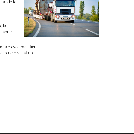
 rue de la
, la
 chaque
tionale avec maintien
ens de circulation.