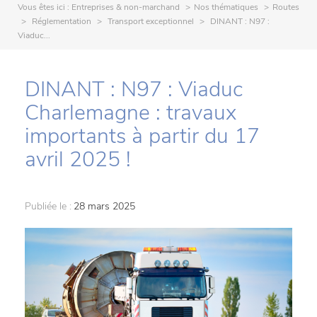
Vous êtes ici :
Entreprises & non-marchand
Nos thématiques
Routes
Réglementation
Transport exceptionnel
DINANT : N97 :
Viaduc...
DINANT : N97 : Viaduc
Charlemagne : travaux
importants à partir du 17
avril 2025 !
Publiée le :
28 mars 2025