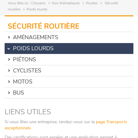
Vous êtes ici :
Citoyens
Nos thématiques
Routes
Sécurité
routière
Poids lourds
SÉCURITÉ ROUTIÈRE
AMÉNAGEMENTS
POIDS LOURDS
PIÉTONS
CYCLISTES
MOTOS
BUS
LIENS UTILES
Si vous êtes une entreprise, rendez-vous sur la
page Transports
exceptionnels
Des certifications sont exigées et une application permet à