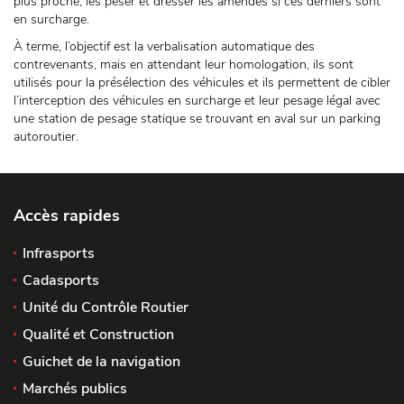
plus proche, les peser et dresser les amendes si ces derniers sont
en surcharge.
À terme, l’objectif est la verbalisation automatique des
contrevenants, mais en attendant leur homologation, ils sont
utilisés pour la présélection des véhicules et ils permettent de cibler
l’interception des véhicules en surcharge et leur pesage légal avec
une station de pesage statique se trouvant en aval sur un parking
autoroutier.
Accès rapides
Infrasports
Cadasports
Unité du Contrôle Routier
Qualité et Construction
Guichet de la navigation
Marchés publics