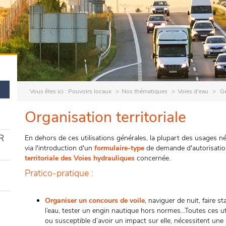
Vous êtes ici :
Pouvoirs locaux
Nos thématiques
Voies d'eau
Ge
Organisation territoriale
R
En dehors de ces utilisations générales, la plupart des usages né
via l'introduction d'un
formulaire-type
de demande d'autorisation
territoriale des Voies hydrauliques
concernée.
Pratico-pratique :
Organiser un concours de voile
, naviguer de nuit, faire s
l’eau, tester un engin nautique hors normes…Toutes ces uti
ou susceptible d’avoir un impact sur elle, nécessitent une 