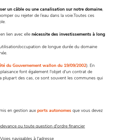
sser un câble ou une canalisation sur notre domaine
,
pomper ou rejeter de l’eau dans la voie.Toutes ces
le.
 en lien avec elle
nécessite des investissements à long
tilisation/occupation de longue durée du domaine
née.
êté du Gouvernement wallon du 19/09/2002
). En
 plaisance font également l'objet d'un contrat de
 la plupart des cas, ce sont souvent les communes qui
remis en gestion aux
ports autonomes
que vous devez
redevance ou toute question d'ordre financier
 Voies navigables à l'adresse