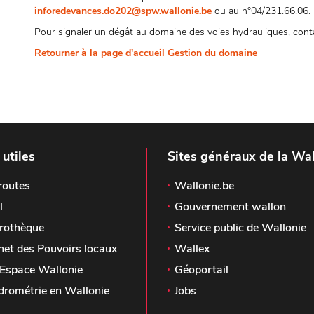
inforedevances.do202@spw.wallonie.be
ou au n°04/231.66.06.
Pour signaler un dégât au domaine des voies hydrauliques, contac
Retourner à la page d'accueil Gestion du domaine
 utiles
Sites généraux de la Wal
routes
Wallonie.be
l
Gouvernement wallon
rothèque
Service public de Wallonie
het des Pouvoirs locaux
Wallex
Espace Wallonie
Géoportail
drométrie en Wallonie
Jobs