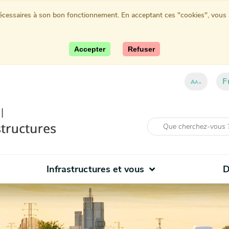
nécessaires à son bon fonctionnement. En acceptant ces "cookies", vous au
Accepter
Refuser
F
ent)
A
A
A
Infrastructures et vous
D