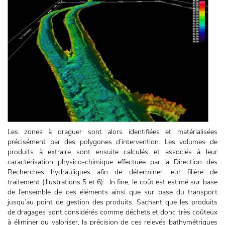
Les zones à draguer sont alors identifiées et matérialisées
précisément par des polygones d’intervention. Les volumes de
produits à extraire sont ensuite calculés et associés à leur
caractérisation physico-chimique effectuée par la Direction des
Recherches hydrauliques afin de déterminer leur filière de
traitement (illustrations 5 et 6). In fine, le coût est estimé sur base
de l’ensemble de ces éléments ainsi que sur base du transport
jusqu’au point de gestion des produits. Sachant que les produits
de dragages sont considérés comme déchets et donc très coûteux
à éliminer ou valoriser, la précision de ces relevés bathymétriques