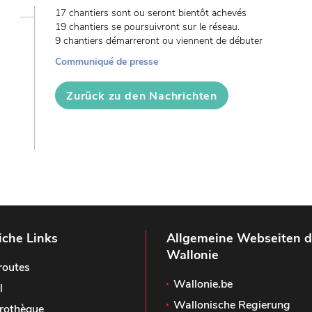
17 chantiers sont ou seront bientôt achevés
19 chantiers se poursuivront sur le réseau.
9 chantiers démarreront ou viennent de débuter
Communiqué de presse
Zurück zu den Nachrichten
iche Links
Allgemeine Webseiten d
Wallonie
routes
Wallonie.be
l
Wallonische Regierung
rothèque