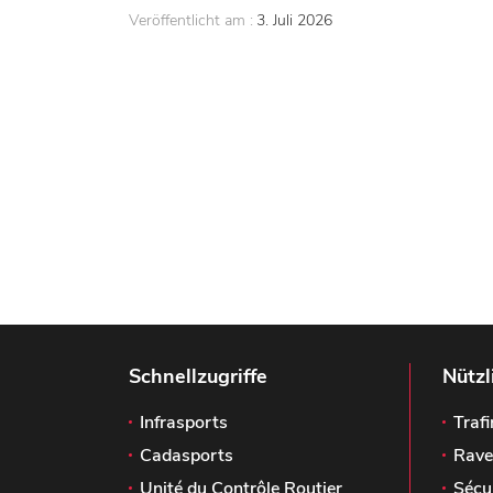
Veröffentlicht am :
3. Juli 2026
Schnellzugriffe
Nützl
Infrasports
Trafi
Cadasports
Rave
Unité du Contrôle Routier
Sécu