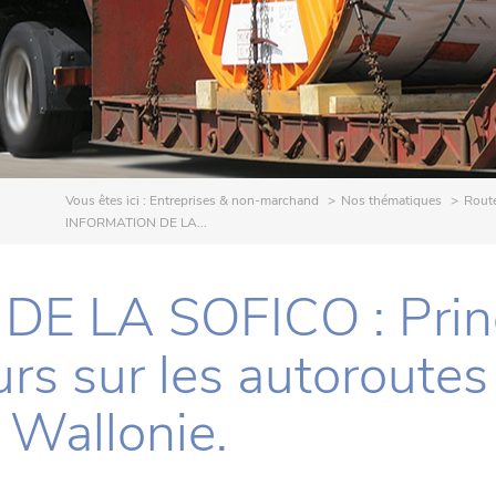
Vous êtes ici :
Entreprises & non-marchand
Nos thématiques
Rout
INFORMATION DE LA...
E LA SOFICO : Prin
rs sur les autoroutes
 Wallonie.