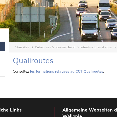
Vous êtes ici :
Entreprises & non-marchand
Infrastructures et vous
Qualiroutes
Consultez
les formations relatives au CCT Qualiroutes
.
iche Links
Allgemeine Webseiten d
Wallonie