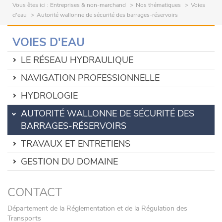
Vous êtes ici :
Entreprises & non-marchand
Nos thématiques
Voies
d'eau
Autorité wallonne de sécurité des barrages-réservoirs
VOIES D'EAU
LE RÉSEAU HYDRAULIQUE
NAVIGATION PROFESSIONNELLE
HYDROLOGIE
AUTORITÉ WALLONNE DE SÉCURITÉ DES
BARRAGES-RÉSERVOIRS
TRAVAUX ET ENTRETIENS
GESTION DU DOMAINE
CONTACT
Département de la Réglementation et de la Régulation des
Transports