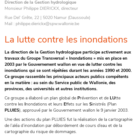
Direction de la Gestion hydrologique
Monsieur Philippe DIERICKX, directeur
Rue Del’ Grête, 22 | 5020 Namur (Daussoulx)
Mail : philippe.dierickx@spw.wallonie.be
La lutte contre les inondations
La direction de la Gestion hydrologique participe activement aux
travaux du Groupe Transversal « Inondations » mis en place en
2003 par le Gouvernement wallon en vue de lutter contre les
inondations qui se sont répétées durant les années 1990 et 2000.
Ce groupe rassemble les principaux acteurs publics compétents
en la matière : au sein du Service public de Wallonie, des
provinces, des universités et autres institutions.
Ce groupe a élaboré un plan global de
P
révention et de
LU
tte
contre les
I
nondations et leurs
E
ffets sur les
S
inistrés (Plan
PLUIES
), approuvé par le Gouvernement wallon le 9 janvier 2003.
Une des actions du plan PLUIES fut la réalisation de la cartographie
de l’aléa d’inondation par débordement de cours d’eau et de la
cartographie du risque de dommages.