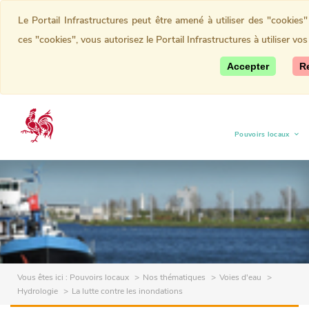
Le Portail Infrastructures peut être amené à utiliser des "cookie
ces "cookies", vous autorisez le Portail Infrastructures à utiliser vo
Accepter
R
Pouvoirs locaux
(current)
Vous êtes ici :
Pouvoirs locaux
Nos thématiques
Voies d'eau
Hydrologie
La lutte contre les inondations