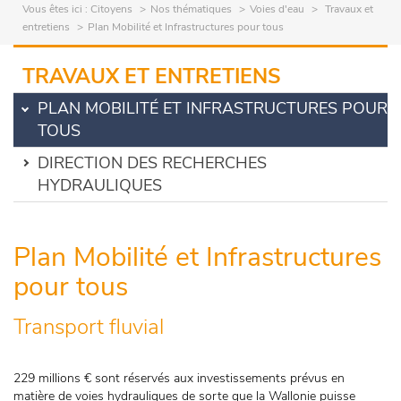
Vous êtes ici :
Citoyens
Nos thématiques
Voies d'eau
Travaux et
entretiens
Plan Mobilité et Infrastructures pour tous
TRAVAUX ET ENTRETIENS
PLAN MOBILITÉ ET INFRASTRUCTURES POUR
TOUS
DIRECTION DES RECHERCHES
HYDRAULIQUES
Plan Mobilité et Infrastructures
pour tous
Transport fluvial
229 millions € sont réservés aux investissements prévus en
matière de voies hydrauliques de sorte que la Wallonie puisse