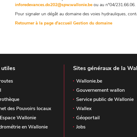
inforedevances.do202@spw.wallonie.be
ou au n°04/231.66.06.
Pour signaler un dégât au domaine des voies hydrauliques, contac
Retourner à la page d'accueil Gestion du domaine
 utiles
Sites généraux de la Wal
routes
Wallonie.be
l
Gouvernement wallon
rothèque
Service public de Wallonie
het des Pouvoirs locaux
Wallex
Espace Wallonie
Géoportail
drométrie en Wallonie
Jobs