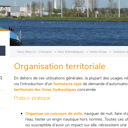
Vous êtes ici :
Citoyens
Nos thématiques
Voies d'eau
Gestion 
Organisation territoriale
R
En dehors de ces utilisations générales, la plupart des usages né
via l'introduction d'un
formulaire-type
de demande d'autorisation
territoriale des Voies hydrauliques
concernée.
Pratico-pratique :
Organiser un concours de voile
, naviguer de nuit, faire s
l’eau, tester un engin nautique hors normes…Toutes ces uti
ou susceptible d’avoir un impact sur elle, nécessitent une 